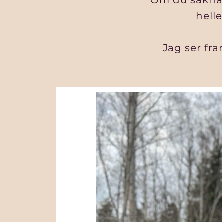
Om du saknar 
helle
Jag ser fr