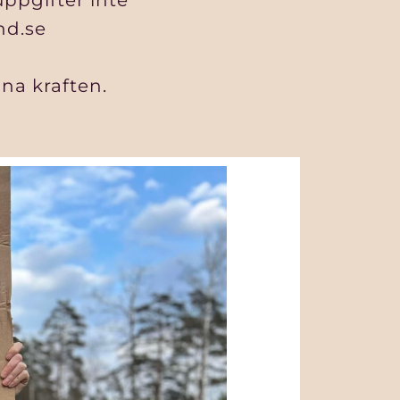
uppgifter inte
and.se
na kraften.