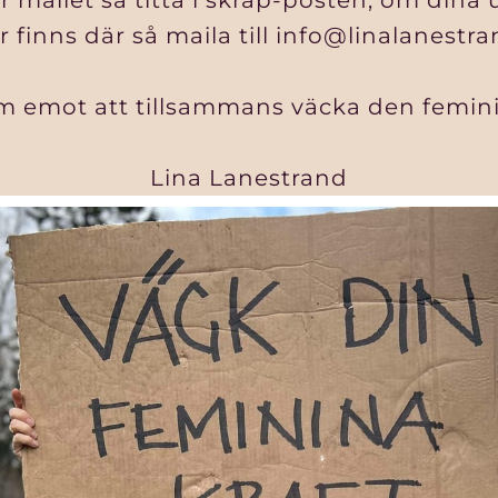
mailet så titta i skräp-posten, om dina 
r finns där så maila till info@linalanestr
am emot att tillsammans väcka den femini
Lina Lanestrand