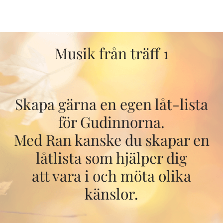
Musik från träff 1
Skapa gärna en egen låt-lista
för Gudinnorna.
Med Ran kanske du skapar en
låtlista som hjälper dig
att vara i och möta olika
känslor.