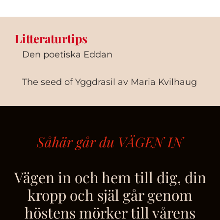
Litteraturtips
Den poetiska Eddan
The seed of Yggdrasil
av Maria Kvilhaug
Såhär går du VÄGEN IN
Vägen in och hem till dig, din
kropp och själ går genom
höstens mörker till vårens