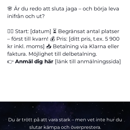
🌸 Är du redo att sluta jaga – och börja leva
inifrån och ut?
🧘‍♀️ Start: [datum] ⏳ Begränsat antal platser
– först till kvarn! 💰 Pris: [ditt pris, t.ex. 5 900
kr inkl. moms] 📥 Betalning via Klarna eller
faktura. Möjlighet till delbetalning.
👉
Anmäl dig här
[länk till anmälningssida]
Du är trött på att vara stark – men vet inte hur du
slutar kämpa och överprestera.