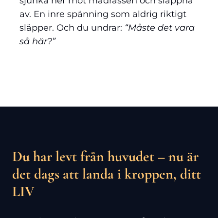
sjunka ner mot madrassen och slappna
av. En inre spänning som aldrig riktigt
släpper. Och du undrar:
“Måste det vara
så här?”
Du har levt från huvudet – nu är
det dags att landa i kroppen, ditt
LIV