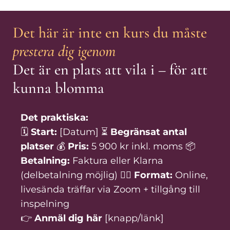
Det här är inte en kurs du måste
prestera dig igenom
Det är en plats att vila i – för att
kunna blomma
Det praktiska:
🗓
Start:
[Datum] ⏳
Begränsat antal
platser
💰
Pris:
5 900 kr inkl. moms 📦
Betalning:
Faktura eller Klarna
(delbetalning möjlig) 🧘‍♀️
Format:
Online,
livesända träffar via Zoom + tillgång till
inspelning
👉
Anmäl dig här
[knapp/länk]