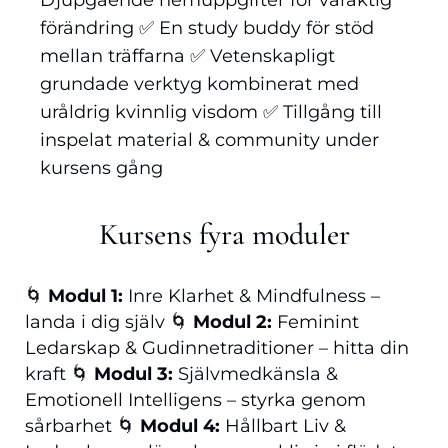
Djupgående hemuppgifter för varaktig
förändring ✅ En study buddy för stöd
mellan träffarna ✅ Vetenskapligt
grundade verktyg kombinerat med
uråldrig kvinnlig visdom ✅ Tillgång till
inspelat material & community under
kursens gång
Kursens fyra moduler
🌀
Modul 1:
Inre Klarhet & Mindfulness –
landa i dig själv 🌀
Modul 2:
Feminint
Ledarskap & Gudinnetraditioner – hitta din
kraft 🌀
Modul 3:
Självmedkänsla &
Emotionell Intelligens – styrka genom
sårbarhet 🌀
Modul 4:
Hållbart Liv &