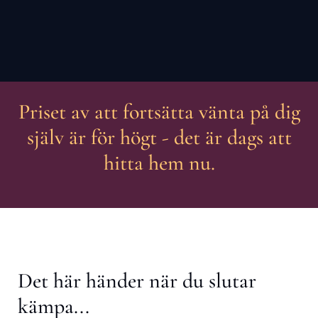
Priset av att fortsätta vänta på dig
själv är för högt - det är dags att
hitta hem nu.
Det här händer när du slutar
kämpa...