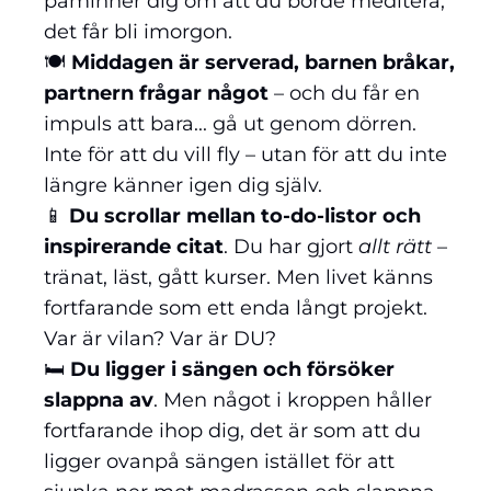
påminner dig om att du borde meditera,
det får bli imorgon.
🍽️
Middagen är serverad, barnen bråkar,
partnern frågar något
– och du får en
impuls att bara... gå ut genom dörren.
Inte för att du vill fly – utan för att du inte
längre känner igen dig själv.
📱
Du scrollar mellan to-do-listor och
inspirerande citat
. Du har gjort
allt rätt
–
tränat, läst, gått kurser. Men livet känns
fortfarande som ett enda långt projekt.
Var är vilan? Var är DU?
🛏️
Du ligger i sängen och försöker
slappna av
. Men något i kroppen håller
fortfarande ihop dig, det är som att du
ligger ovanpå sängen istället för att