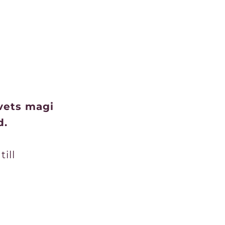
ivets magi
d.
ill